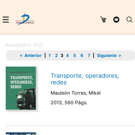
Resultados: (63)
< Anterior
|
1
2
3
4
5
6
7
|
Siguiente >
Transporte, operadores,
redes
Mauleón Torres, Mikel
2013, 560 Págs.