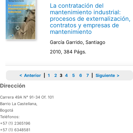
La contratación del
mantenimiento industrial:
procesos de externalización,
contratos y empresas de
mantenimiento
García Garrido, Santiago
2010, 384 Págs.
< Anterior
|
1
2
3
4
5
6
7
|
Siguiente >
Dirección
Carrera 49A N° 91-34 Of. 101
Barrio La Castellana,
Bogotá
Teléfonos:
+57 (1) 2365196
+57 (1) 6348581