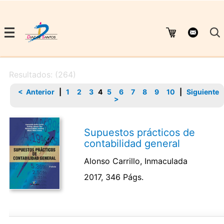
Resultados: (264)
< Anterior
|
1
2
3
4
5
6
7
8
9
10
|
Siguiente
>
Supuestos prácticos de
contabilidad general
Alonso Carrillo, Inmaculada
2017, 346 Págs.