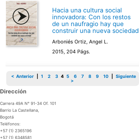
Hacia una cultura social
innovadora: Con los restos
de un naufragio hay que
construir una nueva sociedad
Arboniés Ortiz, Angel L.
2015, 204 Págs.
< Anterior
|
1
2
3
4
5
6
7
8
9
10
|
Siguiente
>
Dirección
Carrera 49A N° 91-34 Of. 101
Barrio La Castellana,
Bogotá
Teléfonos:
+57 (1) 2365196
+57 (1) 6348581