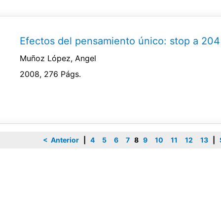
Efectos del pensamiento único: stop a 204
Muñoz López, Angel
2008, 276 Págs.
< Anterior
|
4
5
6
7
8
9
10
11
12
13
|