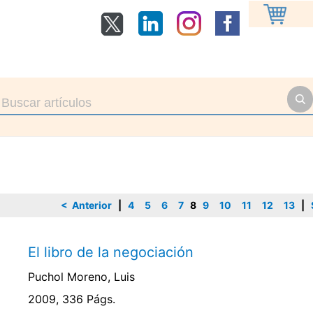
< Anterior
|
4
5
6
7
8
9
10
11
12
13
|
El libro de la negociación
Puchol Moreno, Luis
2009, 336 Págs.