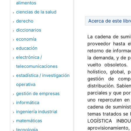
alimentos
ciencias de la salud
Acerca de este libr
derecho
diccionarios
La cadena de sumin
economía
proveedor hasta el
educación
retorno de informac
electrónica /
la demanda, y de p
vuelto obsoletos.
telecomunicaciones
holístico, global,
estadística / investigación
gestión de compr
operativa
distribución. Sabi
parciales y que po
gestión de empresas
uno repercuten en
informática
cadena de suminist
ingeniería industrial
temas tratados se 
matemáticas
LOGÍSTICA INBOU
aprovisionamiento, 
tecnología