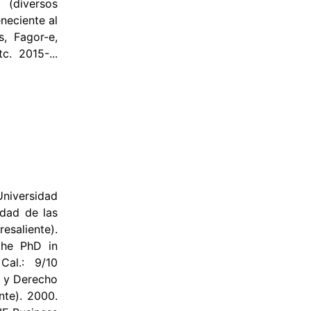
 (diversos
neciente al
, Fagor-e,
c. 2015-...
Universidad
edad de las
esaliente).
the PhD in
Cal.: 9/10
s y Derecho
nte). 2000.