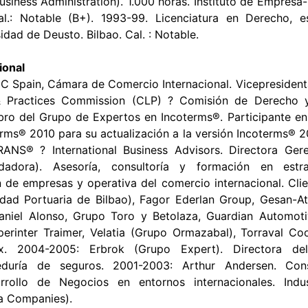
siness Administration). 1.000 horas. Instituto de Empresa-
l.: Notable (B+). 1993-99. Licenciatura en Derecho, e
dad de Deusto. Bilbao. Cal. : Notable.
ional
CC Spain, Cámara de Comercio Internacional. Vicepresident
 Practices Commission (CLP) ? Comisión de Derecho y
ro del Grupo de Expertos en Incoterms®. Participante en 
erms® 2010 para su actualización a la versión Incoterms® 
ANS® ? International Business Advisors. Directora Ger
dadora). Asesoría, consultoría y formación en estr
n de empresas y operativa del comercio internacional. Clie
idad Portuaria de Bilbao), Fagor Ederlan Group, Gesan-A
niel Alonso, Grupo Toro y Betolaza, Guardian Automoti
Operinter Traimer, Velatia (Grupo Ormazabal), Torraval Co
. 2004-2005: Erbrok (Grupo Expert). Directora de
reduría de seguros. 2001-2003: Arthur Andersen. Con
rrollo de Negocios en entornos internacionales. Indu
a Companies).