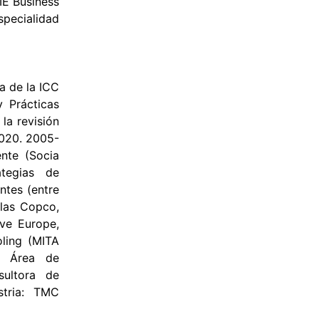
IE Business
specialidad
a de la ICC
 Prácticas
la revisión
2020. 2005-
ente (Socia
ategias de
ntes (entre
tlas Copco,
ve Europe,
oling (MITA
l Área de
sultora de
stria: TMC