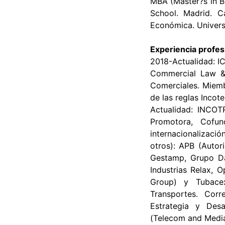
MBA (Master?s in Bu
School. Madrid. Ca
Económica. Universi
Experiencia profes
2018-Actualidad: I
Commercial Law &
Comerciales. Miemb
de las reglas Incot
Actualidad: INCOTR
Promotora, Cofun
internacionalizació
otros): APB (Autor
Gestamp, Grupo Da
Industrias Relax, 
Group) y Tubacex
Transportes. Cor
Estrategia y Desa
(Telecom and Medi