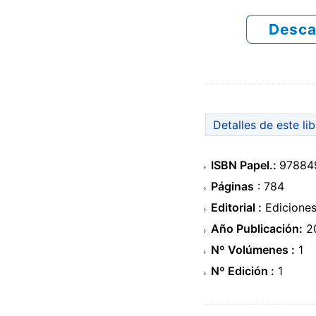
Desca
Detalles de este li
ISBN Papel.:
97884
Páginas
: 784
Editorial :
Ediciones
Año Publicación:
2
Nº Volúmenes :
1
Nº Edición :
1