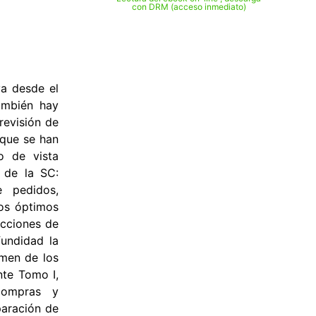
con DRM (acceso inmediato)
va desde el
también hay
revisión de
 que se han
o de vista
s de la SC:
e pedidos,
los óptimos
acciones de
undidad la
umen de los
nte Tomo I,
compras y
paración de