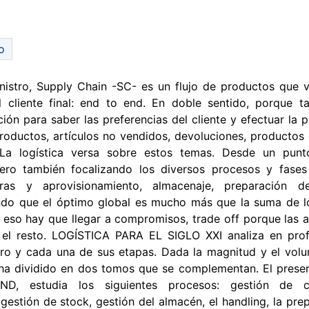
o
istro, Supply Chain -SC- es un flujo de productos que 
 cliente final: end to end. En doble sentido, porque 
ión para saber las preferencias del cliente y efectuar la p
roductos, artículos no vendidos, devoluciones, productos
 La logística versa sobre estos temas. Desde un punt
 pero también focalizando los diversos procesos y fase
as y aprovisionamiento, almacenaje, preparación d
endo que el óptimo global es mucho más que la suma de 
r eso hay que llegar a compromisos, trade off porque las 
 el resto. LOGÍSTICA PARA EL SIGLO XXI analiza en prof
ro y cada una de sus etapas. Dada la magnitud y el vol
ha dividido en dos tomos que se complementan. El prese
ND, estudia los siguientes procesos: gestión de 
gestión de stock, gestión del almacén, el handling, la pre