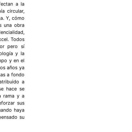
fectan a la
a circular,
ca. Y, cómo
es una obra
encialidad,
xcel. Todos
or pero sí
ología y la
mpo y en el
nos años ya
mas a fondo
atribuido a
se hace se
ta rama y a
eforzar sus
cuando haya
mpensado su