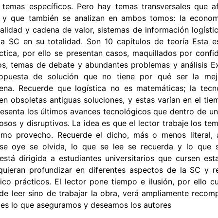
temas específicos. Pero hay temas transversales que a
 y que también se analizan en ambos tomos: la economí
calidad y cadena de valor, sistemas de información logísti
 la SC en su totalidad. Son 10 capítulos de teoría Esta 
tica, por ello se presentan casos, maquillados por confid
os, temas de debate y abundantes problemas y análisis E
opuesta de solución que no tiene por qué ser la mej
ena. Recuerde que logística no es matemáticas; la tecn
ven obsoletas antiguas soluciones, y estas varían en el tie
resenta los últimos avances tecnológicos que dentro de u
sos y disruptivos. La idea es que el lector trabaje los te
mo provecho. Recuerde el dicho, más o menos literal, 
 se oye se olvida, lo que se lee se recuerda y lo que 
está dirigida a estudiantes universitarios que cursen es
quieran profundizar en diferentes aspectos de la SC y r
ico prácticos. El lector pone tiempo e ilusión, por ello 
de leer sino de trabajar la obra, verá ampliamente reco
 es lo que aseguramos y deseamos los autores