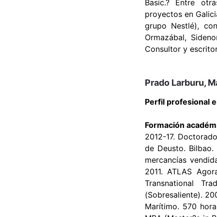
Basic.? Entre otr
proyectos en Galici
grupo Nestlé), co
Ormazábal, Sidenor
Consultor y escritor
Prado Larburu, M
Perfil profesional 
Formación académ
2012-17. Doctorado
de Deusto. Bilbao.
mercancías vendida
2011. ATLAS Agor
Transnational Tr
(Sobresaliente). 2
Marítimo. 570 horas