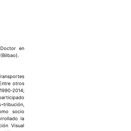
 Doctor en
(Bilbao).
Transportes
Entre otros
 1990-2014;
participado
tribución,
como socio
rollado la
ión Visual