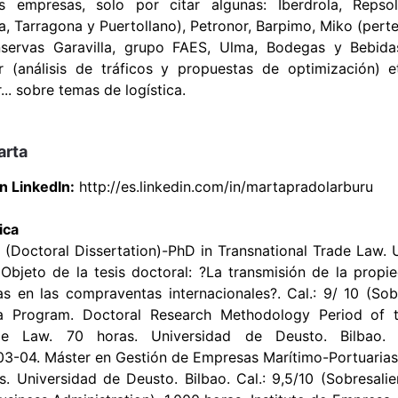
as empresas, solo por citar algunas: Iberdrola, Repsol
a, Tarragona y Puertollano), Petronor, Barpimo, Miko (perte
nservas Garavilla, grupo FAES, Ulma, Bodegas y Bebidas
 (análisis de tráficos y propuestas de optimización) et
... sobre temas de logística.
arta
en LinkedIn:
http://es.linkedin.com/in/martapradolarburu
ica
 (Doctoral Dissertation)-PhD in Transnational Trade Law. 
 Objeto de la tesis doctoral: ?La transmisión de la propi
s en las compraventas internacionales?. Cal.: 9/ 10 (Sobr
a Program. Doctoral Research Methodology Period of 
ade Law. 70 horas. Universidad de Deusto. Bilbao. 
003-04. Máster en Gestión de Empresas Marítimo-Portuaria
. Universidad de Deusto. Bilbao. Cal.: 9,5/10 (Sobresalie