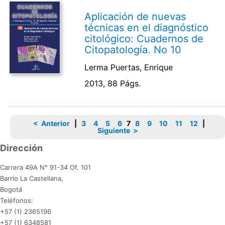
Aplicación de nuevas
técnicas en el diagnóstico
citológico: Cuadernos de
Citopatología. No 10
Lerma Puertas, Enrique
2013, 88 Págs.
< Anterior
|
3
4
5
6
7
8
9
10
11
12
|
Siguiente >
Dirección
Carrera 49A N° 91-34 Of. 101
Barrio La Castellana,
Bogotá
Teléfonos:
+57 (1) 2365196
+57 (1) 6348581