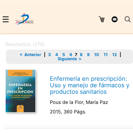
Resultados: (276)
< Anterior
|
3
4
5
6
7
8
9
10
11
12
|
Siguiente >
Enfermería en prescripción:
Uso y manejo de fármacos y
productos sanitarios
Pous de la Flor, María Paz
2015, 360 Págs.