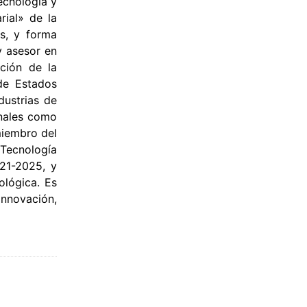
ecnología y
rial» de la
s, y forma
y asesor en
ación de la
de Estados
dustrias de
onales como
miembro del
 Tecnología
021-2025, y
ológica. Es
nnovación,