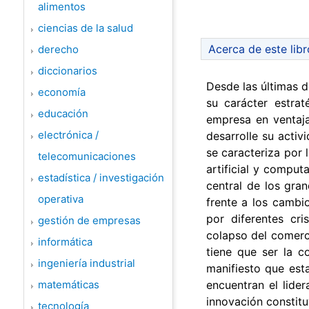
alimentos
ciencias de la salud
Acerca de este libr
derecho
diccionarios
Desde las últimas d
economía
su carácter estrat
educación
empresa en ventaja
electrónica /
desarrolle su activ
se caracteriza por l
telecomunicaciones
artificial y comput
estadística / investigación
central de los gran
operativa
frente a los cambi
por diferentes cri
gestión de empresas
colapso del comerci
informática
tiene que ser la c
ingeniería industrial
manifiesto que est
matemáticas
encuentran el lider
innovación constitu
tecnología