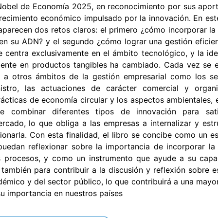
Nobel de Economía 2025, en reconocimiento por sus apor
crecimiento económico impulsado por la innovación. En est
aparecen dos retos claros: el primero ¿cómo incorporar la
 en su ADN? y el segundo ¿cómo lograr una gestión eficien
 centra exclusivamente en el ámbito tecnológico, y la idea
ente en productos tangibles ha cambiado. Cada vez se 
a otros ámbitos de la gestión empresarial como los ser
stro, las actuaciones de carácter comercial y organiz
ácticas de economía circular y los aspectos ambientales, e
e combinar diferentes tipos de innovación para sati
rcado, lo que obliga a las empresas a internalizar y estr
onarla. Con esta finalidad, el libro se concibe como un e
uedan reflexionar sobre la importancia de incorporar la
 procesos, y como un instrumento que ayude a su capa
 también para contribuir a la discusión y reflexión sobre e
émico y del sector público, lo que contribuirá a una mayor
su importancia en nuestros países