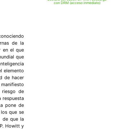
con DRM (acceso inmediato)
econociendo
ernas de la
r en el que
mundial que
inteligencia
el elemento
ad de hacer
 manifiesto
, riesgo de
a respuesta
cia pone de
 los que se
o de que la
P. Howitt y