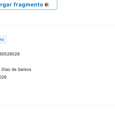
rgar fragmento
bro
90526026
 Díaz de Santos
026