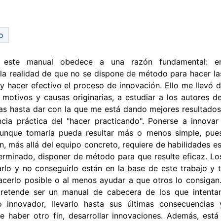
o
 este manual obedece a una razón fundamental: en
la realidad de que no se dispone de método para hacer la
r y hacer efectivo el proceso de innovación. Ello me llevó d
 motivos y causas originarias, a estudiar a los autores d
as hasta dar con la que me está dando mejores resultados.
ncia práctica del "hacer practicando". Ponerse a innova
 aunque tomarla pueda resultar más o menos simple, pue
n, más allá del equipo concreto, requiere de habilidades es
erminado, disponer de método para que resulte eficaz. Lo
arlo y no conseguirlo están en la base de este trabajo 
hacerlo posible o al menos ayudar a que otros lo consigan
pretende ser un manual de cabecera de los que intenta
 innovador, llevarlo hasta sus últimas consecuencias 
e haber otro fin, desarrollar innovaciones. Además, est