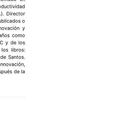
ductividad
). Director
ublicados o
novación y
 años como
EC y de los
los libros:
 de Santos.
nnovación,
spués de la