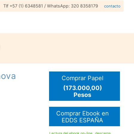
Tlf +57 (1) 6348581 / WhatsApp: 320 8358179
contacto
nova
Comprar Papel
(173.000,00)
Pesos
Comprar Ebook en
EDDS ESPAÑA
Lectura del ebook on-line , descarga