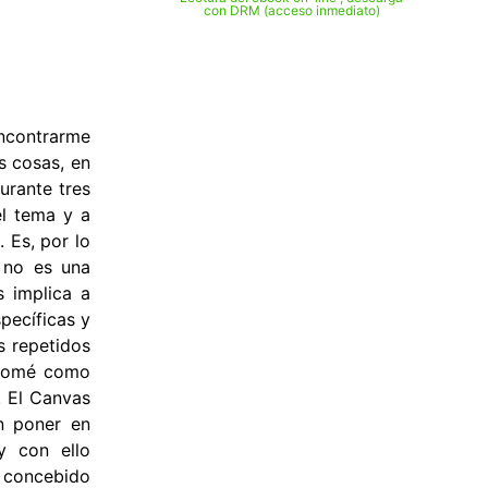
con DRM (acceso inmediato)
contrarme
s cosas, en
urante tres
el tema y a
 Es, por lo
r no es una
s implica a
pecíficas y
s repetidos
y tomé como
. El Canvas
n poner en
y con ello
á concebido