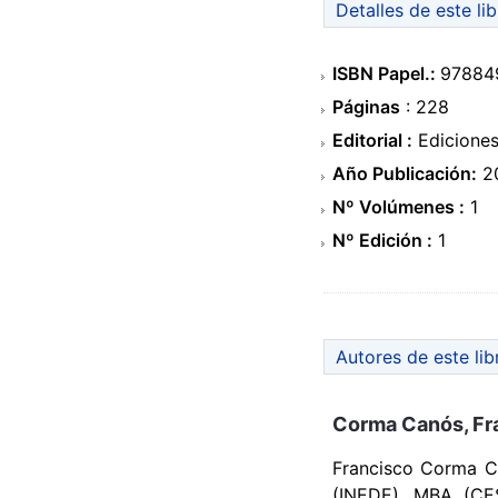
Detalles de este li
ISBN Papel.:
97884
Páginas
: 228
Editorial :
Ediciones
Año Publicación:
2
Nº Volúmenes :
1
Nº Edición :
1
Autores de este lib
Corma Canós, Fr
Francisco Corma Ca
(INEDE), MBA (CES