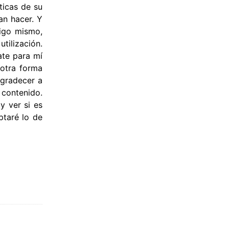
ticas de su
an hacer. Y
migo mismo,
tilización.
ate para mí
 otra forma
agradecer a
 contenido.
y ver si es
ptaré lo de