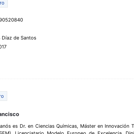
bro
90520840
 Díaz de Santos
017
ro
ancisco
nós es Dr. en Ciencias Químicas, Máster en Innovación 
EM), Licenciatario Modelo Europeo de Excelencia, Di